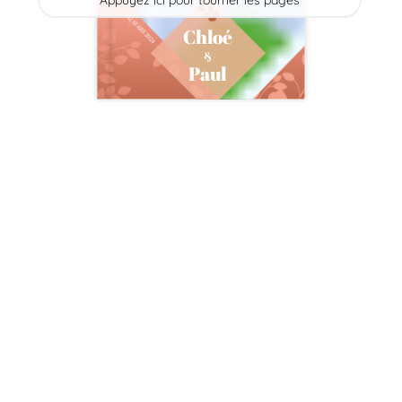
Appuyez ici pour tourner les pages
12 MARS 2024
Chloé
&
Paul