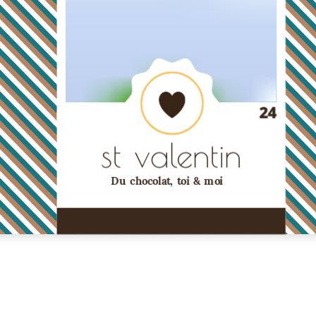
24
st valentin
Du chocolat, toi & moi