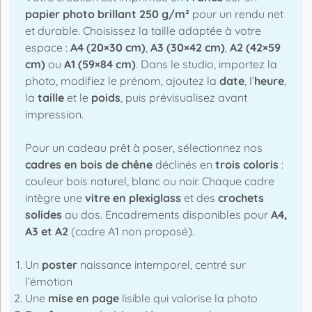
papier photo brillant 250 g/m²
pour un rendu net
et durable. Choisissez la taille adaptée à votre
espace :
A4 (20×30 cm)
,
A3 (30×42 cm)
,
A2 (42×59
cm)
ou
A1 (59×84 cm)
. Dans le studio, importez la
photo, modifiez le prénom, ajoutez la
date
, l’
heure
,
la
taille
et le
poids
, puis prévisualisez avant
impression.
Pour un cadeau prêt à poser, sélectionnez nos
cadres en bois de chêne
déclinés en
trois coloris
:
couleur bois naturel, blanc ou noir. Chaque cadre
intègre une
vitre en plexiglass
et des
crochets
solides
au dos. Encadrements disponibles pour
A4,
A3 et A2
(cadre A1 non proposé).
Un
poster
naissance intemporel, centré sur
l’émotion
Une
mise en page
lisible qui valorise la photo