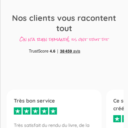
Nos clients vous racontent
tout
On n’a rien demandé, ils ont tout dit
Très bon service
Ce son
créés
Très satisfait du rendu du livre, de la