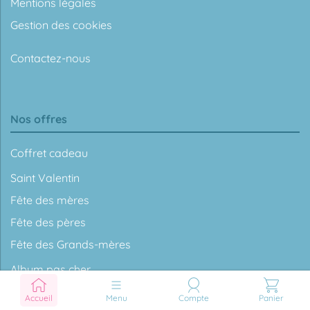
Mentions légales
Gestion des cookies
Contactez-nous
Nos offres
Coffret cadeau
Saint Valentin
Fête des mères
Fête des pères
Fête des Grands-mères
Album pas cher
Nos tarifs
Accueil
Menu
Compte
Panier