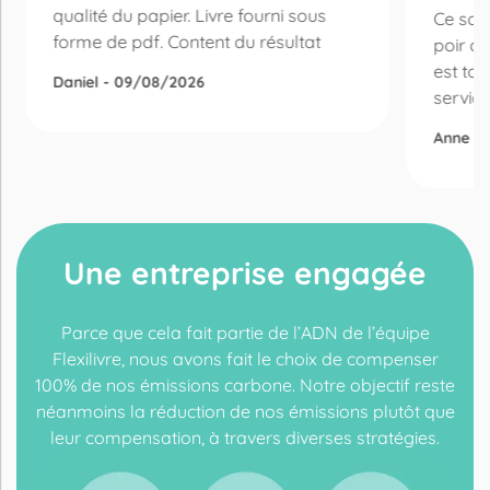
qualité du papier. Livre fourni sous
Ce sont
forme de pdf. Content du résultat
poir c
est tou
Daniel - 09/08/2026
service 
Anne -
Une entreprise engagée
Parce que cela fait partie de l’ADN de l’équipe
Flexilivre, nous avons fait le choix de compenser
100% de nos émissions carbone. Notre objectif reste
néanmoins la réduction de nos émissions plutôt que
leur compensation, à travers diverses stratégies.