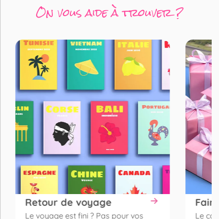
On vous aide à trouver ?
Retour de voyage
Fair
Le voyage est fini ? Pas pour vos
Le cade