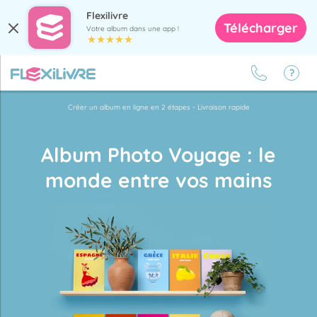
Flexilivre
Télécharger
Votre album dans une app !
Créer un album en ligne en 2 étapes - Livraison rapide
Album Photo Voyage :
le
monde entre vos mains