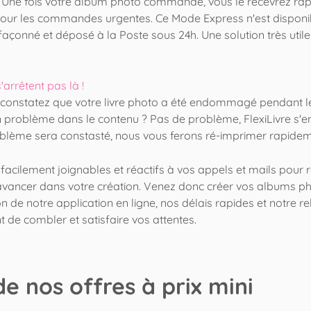
e. Une fois votre album photo commandé, vous le recevrez rap
our les commandes urgentes. Ce Mode Express n'est disponib
 façonné et déposé à la Poste sous 24h. Une solution très uti
arrêtent pas là !
s constatez que votre livre photo a été endommagé pendant le
problème dans le contenu ? Pas de problème, FlexiLivre s'en
oblème sera constasté, nous vous ferons ré-imprimer rapidemen
 facilement joignables et réactifs à vos appels et mails pour
vancer dans votre création. Venez donc créer vos albums phot
ation de notre application en ligne, nos délais rapides et notre 
 de combler et satisfaire vos attentes.
de nos offres à prix mini