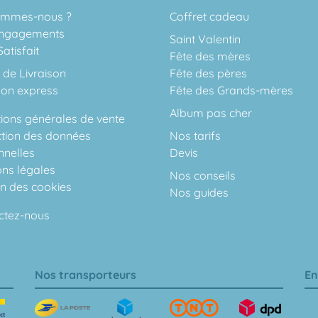
ommes-nous ?
Coffret cadeau
ngagements
Saint Valentin
atisfait
Fête des mères
 de Livraison
Fête des pères
son express
Fête des Grands-mères
Album pas cher
ions générales de vente
ction des données
Nos tarifs
nnelles
Devis
ons légales
Nos conseils
on des cookies
Nos guides
ctez-nous
Nos transporteurs
En