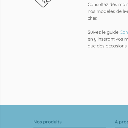
Consultez dès maint
nos modèles de liv
cher.
Suivez le guide
Com
en y insérant vos m
que des occasions
Nos produits
A pro