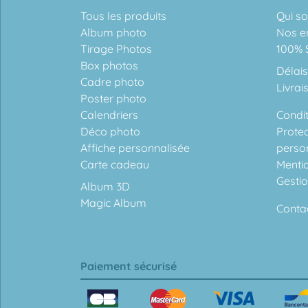
Tous les produits
Qui s
Album photo
Nos e
Tirage Photos
100% S
Box photos
Délais
Cadre photo
Livrai
Poster photo
Calendriers
Condit
Déco photo
Prote
Affiche personnalisée
perso
Carte cadeau
Menti
Gesti
Album 3D
Magic Album
Conta
Paiement sécurisé