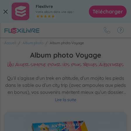
Flexilivre
Télécharger
Votre album dans une app !
Accueil
Album photo
Album photo Voyage
Album photo Voyage
Un aller simple pour vos plus belles aventures
Qu’il s’agisse d’un trek en altitude, d’un mojito les pieds
dans le sable ou d’un city trip (avec ampoules aux pieds
en bonus), vos souvenirs méritent mieux qu’un dossier
nommé “Vacances – version finale – bis”. Choisissez le
Lire la suite
format qui vous ressemble, ajoutez vos plus belles
photos, deux-trois légendes bien senties… et hop,
votre
album photo
est prêt ! Pas besoin de visa pour
revivre
vos plus belles aventures
, juste quelques pages