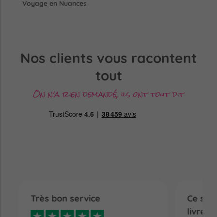
Voyage en Nuances
Nos clients vous racontent
tout
On n’a rien demandé, ils ont tout dit
Très bon service
Ce son
livres 