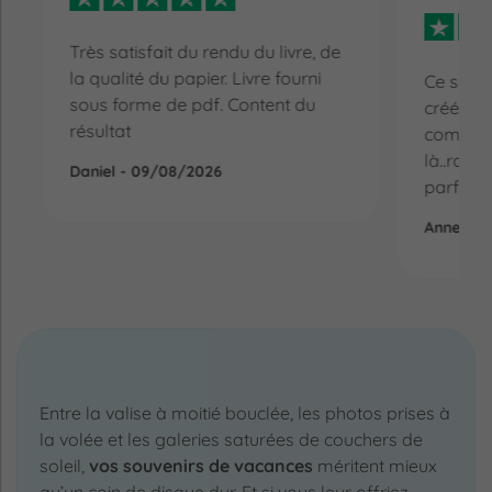
Très satisfait du rendu du livre, de
la qualité du papier. Livre fourni
Ce sont 
sous forme de pdf. Content du
créés po
résultat
command
là..rapid
Daniel - 09/08/2026
parfait.. 
Anne - 0
Entre la valise à moitié bouclée, les photos prises à
la volée et les galeries saturées de couchers de
soleil,
vos souvenirs de vacances
méritent mieux
qu’un coin de disque dur. Et si vous leur offriez