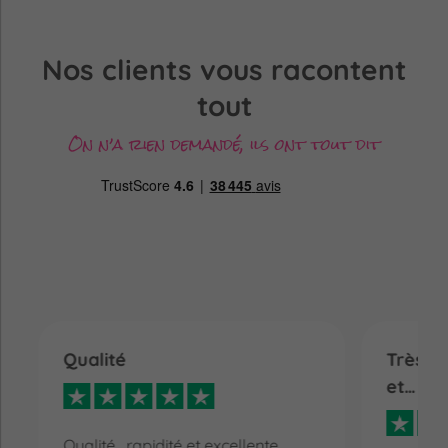
Nos clients vous racontent
tout
On n’a rien demandé, ils ont tout dit
Qualité
Très bo
et…
Qualité , rapidité et excellente