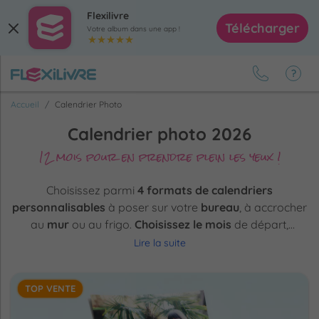
Flexilivre
Télécharger
Votre album dans une app !
Accueil
Calendrier Photo
Calendrier photo 2026
12 mois pour en prendre plein les yeux !
Choisissez parmi
4 formats de calendriers
personnalisables
à poser sur votre
bureau
, à accrocher
au
mur
ou au frigo.
Choisissez le mois
de départ,
ajoutez
vos photos
préférées,
personnalisez les dates
Lire la suite
importantes comme les anniversaires et événements
spéciaux, et créez un
calendrier unique
qui vous
TOP VENTE
accompagnera toute l'année.