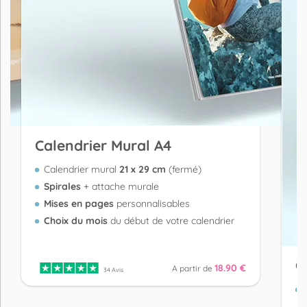
Calendrier Mural A4
Calendrier mural
21 x 29 cm
(fermé)
Spirales
+ attache murale
Mises en pages
personnalisables
Choix du mois
du début de votre calendrier
C
18.90 €
A partir de
34 Avis
3