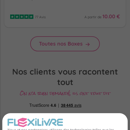
10.00 €
77 Avis
A partir de
Toutes nos Boxes
Nos clients vous racontent
tout
On n’a rien demandé, ils ont tout dit
Nous et nos partenaires utilisons des technologies telles que les