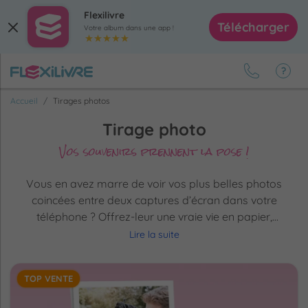
Flexilivre
Télécharger
Votre album dans une app !
Accueil
Tirages photos
Tirage photo
Vos souvenirs prennent la pose !
Vous en avez marre de voir vos plus belles photos
coincées entre deux captures d’écran dans votre
téléphone ? Offrez-leur une vraie vie en papier,
imprimez-les !
Avec nos tirages photos
au format
Lire la suite
15x10cm ou 10x10cm,
vos souvenirs reprennent des
couleurs
! C’est très simple, rapide à commander, et
TOP VENTE
surtout mille fois plus sympa qu’un fond d’écran. Vos
souvenirs vont enfin pouvoir respirer… et s’afficher