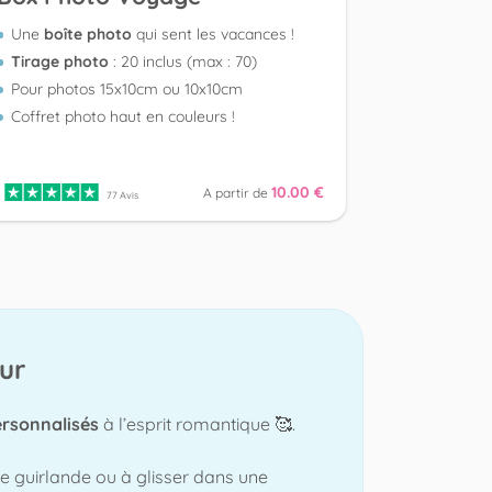
Une
boîte photo
qui sent les vacances !
Un gardien
Tirage photo
: 20 inclus (max : 70)
Boîte
form
Pour photos 15x10cm ou 10x10cm
Peut conte
Coffret photo haut en couleurs !
20
dévelo
10.00 €
A partir de
77 Avis
ur
ersonnalisés
à l’esprit romantique 🥰.
ne guirlande ou à glisser dans une