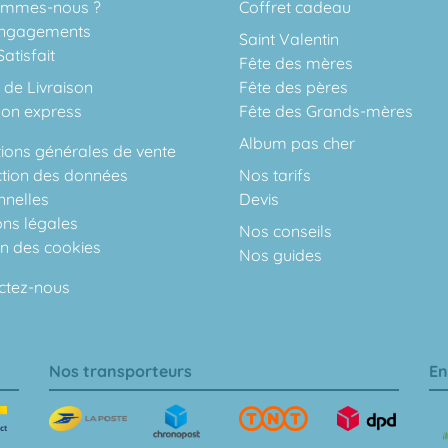
ommes-nous ?
Coffret cadeau
ngagements
Saint Valentin
atisfait
Fête des mères
 de Livraison
Fête des pères
son express
Fête des Grands-mères
Album pas cher
ions générales de vente
ction des données
Nos tarifs
nnelles
Devis
ons légales
Nos conseils
on des cookies
Nos guides
ctez-nous
Nos transporteurs
En