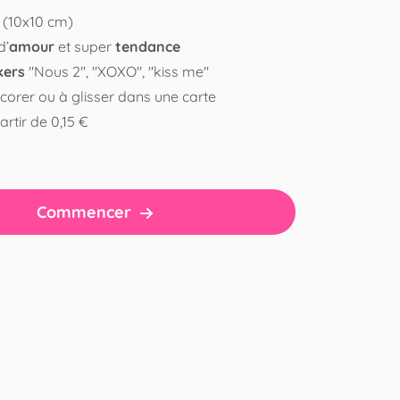
 (10x10 cm)
d’
amour
et super
tendance
ckers
"Nous 2", "XOXO", "kiss me"
corer ou à glisser dans une carte
artir de 0,15 €
Commencer