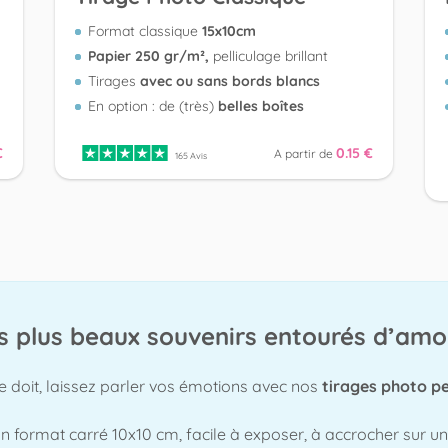
Format classique
15x10cm
Papier 250 gr/m²,
pelliculage brillant
Tirages
avec ou sans bords blancs
En option : de (très)
belles boîtes
€
0.15 €
A partir de
165 Avis
os plus beaux souvenirs entourés d’amo
e doit, laissez parler vos émotions avec nos
tirages photo p
 un format carré 10x10 cm, facile à exposer, à accrocher sur u