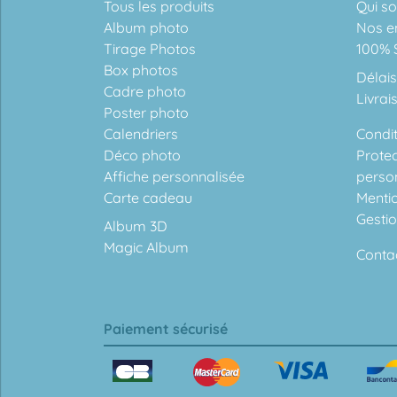
Tous les produits
Qui s
Album photo
Nos e
Tirage Photos
100% S
Box photos
Délais
Cadre photo
Livrai
Poster photo
Calendriers
Condit
Déco photo
Prote
Affiche personnalisée
perso
Carte cadeau
Menti
Gesti
Album 3D
Magic Album
Conta
Paiement sécurisé