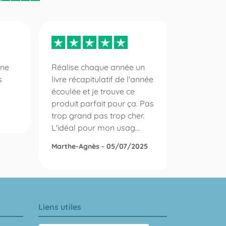
nne
Réalise chaque année un
Un albu
s
livre récapitulatif de l'année
répondan
écoulée et je trouve ce
imaginé
produit parfait pour ça. Pas
Catherin
trop grand pas trop cher.
L'idéal pour mon usag...
Marthe-Agnès - 05/07/2025
Liens utiles