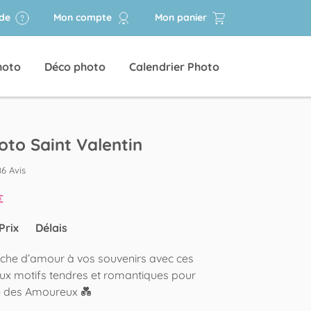
ide
Mon compte
Mon panier
hoto
Déco photo
Calendrier Photo
oto Saint Valentin
86 Avis
€
Prix
Délais
uche d’amour à vos souvenirs avec ces
aux motifs tendres et romantiques pour
te des Amoureux 💑