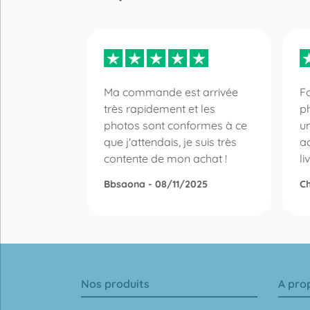
pour les
Ma commande est arrivée
Fo
ilieu pour
très rapidement et les
p
es
photos sont conformes à ce
un
que j'attendais, je suis très
ac
 -
contente de mon achat !
li
Bbsaona - 08/11/2025
Ch
Nos produits
A pro