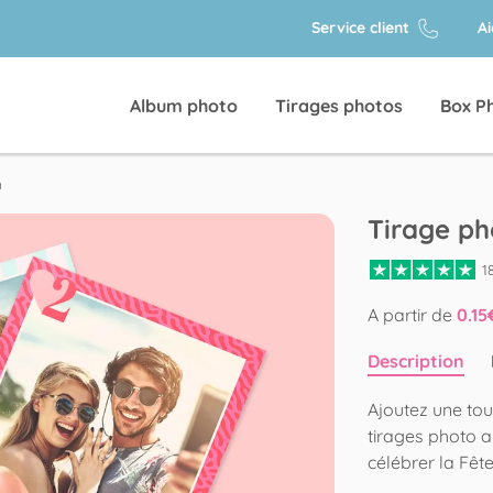
Service client
A
Album photo
Tirages photos
Box P
n
Tirage ph
1
A partir de
0.15
Description
Ajoutez une to
tirages photo 
célébrer la Fê