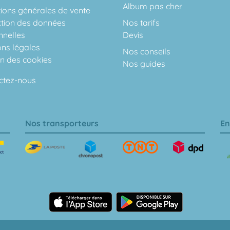
Album pas cher
ions générales de vente
ction des données
Nos tarifs
nnelles
Devis
ons légales
Nos conseils
on des cookies
Nos guides
ctez-nous
Nos transporteurs
En