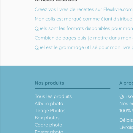
Créez vos livres de recettes sur Flexilivre.com
Mon colis est marqué comme étant distribué or
Quels sont les formats disponibles pour mon 
Combien de pages puis-je mettre dans mon
Quel est le grammage utilisé pour mon livre
Nos produits
A pro
Tous les produits
Qui s
Album photo
Nos e
Tirage Photos
100% S
Box photos
Délais
Cadre photo
Livrai
Poster photo