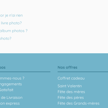
 je n’ai rien
livre photo?
 album photos ?
 photo?
pos
Nos offres
ommes-nous ?
Coffret cadeau
ngagements
Saint Valentin
atisfait
Fête des mères
 de Livraison
Fête des pères
son express
Fête des Grands-mères