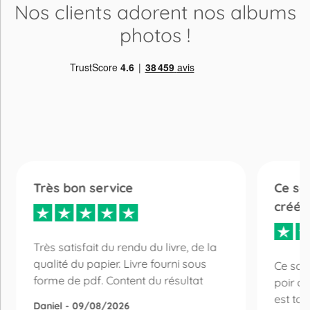
Nos clients adorent
nos albums
photos
!
Très bon service
Ce son
créés
Très satisfait du rendu du livre, de la
qualité du papier. Livre fourni sous
Ce sont
forme de pdf. Content du résultat
poir c
est tou
Daniel - 09/08/2026