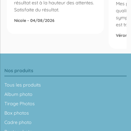
résultat est à la hauteur des attentes.
Mes ph
Satisfaite du résultat.
qualité
sympa !
Nicole - 04/08/2026
est tr...
Véroni
Nos produits
Tous les produits
Album photo
Tirage Photos
Box photos
Cadre photo