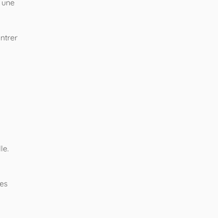
à une
ontrer
le.
nes