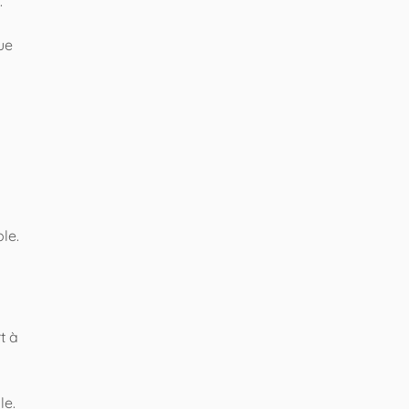
.
ue
le.
t à
le.