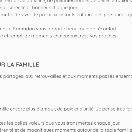
rempli de patience, de paix intérieure et de belles émotions
e, sérénité et bonheur chaque jour.
ette de vivre de précieux instants entouré des personnes q
 que ce Ramadan vous apporte beaucoup de réconfort.
e et rempli de moments chaleureux avec vos proches.
R LA FAMILLE
 partagés, aux retrouvailles et aux moments passés ensemb
e encore plus d’amour, de paix et d’unité. Je pense très for
s les belles valeurs que vous transmettez chaque jour.
érénité et de magnifiques moments autour de la table familia