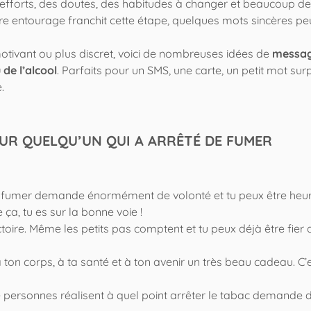
s efforts, des doutes, des habitudes à changer et beaucoup de
e entourage franchit cette étape, quelques mots sincères pe
motivant ou plus discret, voici de nombreuses idées de
messa
 de l’alcool
. Parfaits pour un SMS, une carte, un petit mot sur
.
OUR QUELQU’UN QUI A ARRÊTÉ DE FUMER
r de fumer demande énormément de volonté et tu peux être heu
a, tu es sur la bonne voie !
toire. Même les petits pas comptent et tu peux déjà être fier 
à ton corps, à ta santé et à ton avenir un très beau cadeau. C’
de personnes réalisent à quel point arrêter le tabac demande 