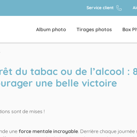
Service client
A
Album photo
Tirages photos
Box P
.
rêt du tabac ou de l’alcool : 
rager une belle victoire
ande une
force mentale incroyable
. Derrière chaque journée