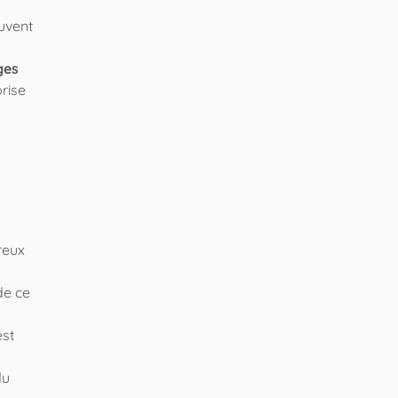
uvent
ges
prise
reux
de ce
est
du