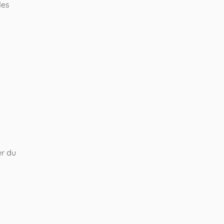
des
er du