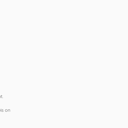
t.
is on