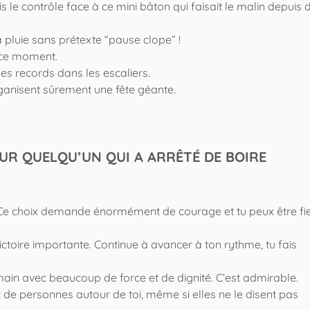
ris le contrôle face à ce mini bâton qui faisait le malin depuis 
a pluie sans prétexte “pause clope” !
n ce moment.
des records dans les escaliers.
anisent sûrement une fête géante.
OUR QUELQU’UN QUI A ARRÊTÉ DE BOIRE
 Ce choix demande énormément de courage et tu peux être fi
ctoire importante. Continue à avancer à ton rythme, tu fais
 main avec beaucoup de force et de dignité. C’est admirable.
de personnes autour de toi, même si elles ne le disent pas