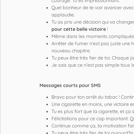
courage. Tu es impressionnant.
Quel bonheur de te voir avancer avec 
applaudie.
Tu as pris une décision qui va chang
pour cette belle victoire
!
Même dans les moments compliqués, tu
Arrêter de fumer n’est pas juste une 
nouveau chapitre.
Tu peux être très fier de toi. Chaque 
Je sais que ce n’est pas simple tous l
Messages courts pour SMS
Bravo pour ton arrêt du tabac ! Conti
Une cigarette en moins, une victoire en
Tu es plus fort que la cigarette, et ça s
Félicitations pour ce cap important.
Continue comme ça, ta motivation fait p
Tu peux être très fier de toi aujourd’hu