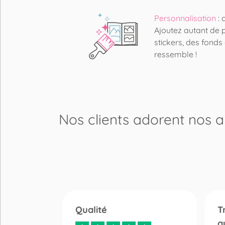
Personnalisation
: 
Ajoutez autant de 
stickers, des fonds 
ressemble !
Nos clients adorent
nos 
d’avoir
Qualité
T
e…
q