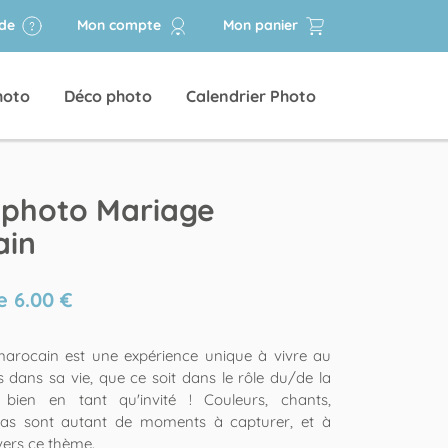
ide
Mon compte
Mon panier
hoto
Déco photo
Calendrier Photo
 photo Mariage
ain
de
6.00
€
arocain est une expérience unique à vivre au
 dans sa vie, que ce soit dans le rôle du/de la
 bien en tant qu'invité ! Couleurs, chants,
epas sont autant de moments à capturer, et à
avers ce thème.