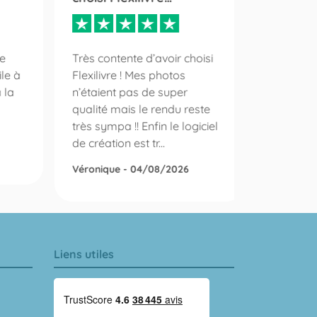
Qualité ,
réactivé
le
Très contente d’avoir choisi
(excepti
le à
Flexilivre ! Mes photos
à la
n’étaient pas de super
Daniel P
qualité mais le rendu reste
très sympa !! Enfin le logiciel
de création est tr...
Véronique - 04/08/2026
Liens utiles