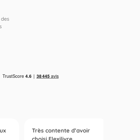
.
r des
s
ux
Très contente d’avoir
Qualit
choisi Flexilivre…