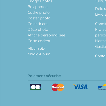
Tirage Photos
100% S
Box photos
Délais
Cadre photo
Livrai
Poster photo
Calendriers
Condit
Déco photo
Prote
Affiche personnalisée
perso
Carte cadeau
Menti
Gesti
Album 3D
Magic Album
Conta
Paiement sécurisé