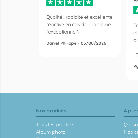
Qualité , rapidité et excellente
réactivé en cas de problème
oir choisi
Tr
(exceptionnel)
otos
et
super
a
Daniel Philippe - 05/08/2026
ndu reste
qu
 le logiciel
! 
Ky
/2026
Nos produits
A pro
Tous les produits
Qui s
Album photo
Nos e