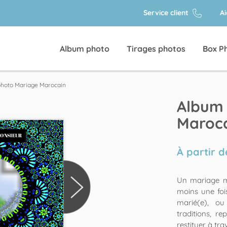
Service client
A
Album photo
Tirages photos
Box P
hoto Mariage Marocain
Album
Maroc
À partir 
Un mariage m
moins une fois
marié(e), ou
traditions, r
restituer à tr