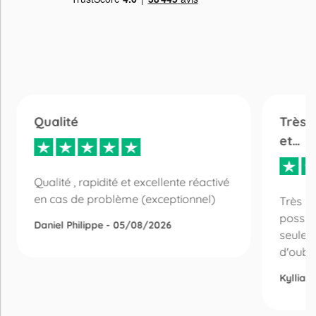
Qualité
Très 
et…
Qualité , rapidité et excellente réactivé
en cas de problème (exceptionnel)
Très bo
possibi
Daniel Philippe - 05/08/2026
seulem
d'oubli 
Kyllian