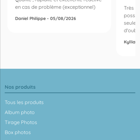
en cas de problème (exceptionnel)
Très bo
possibi
Daniel Philippe - 05/08/2026
seulem
d'oubli 
Kyllian
Nos produits
Tous les produits
Album photo
Tirage Photos
Box photos