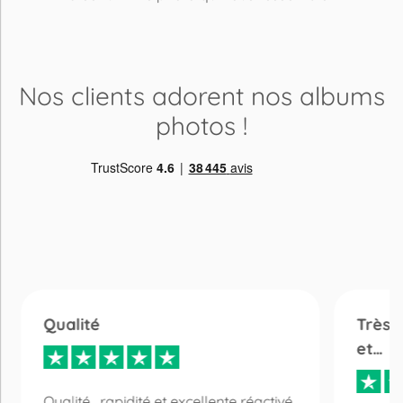
Nos clients adorent
nos albums
photos
!
Qualité
Très 
et…
Qualité , rapidité et excellente réactivé