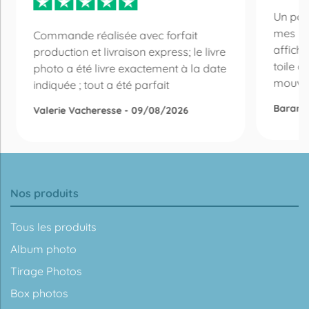
Un pos
mes pe
Commande réalisée avec forfait
affiche
production et livraison express; le livre
toile d
photo a été livre exactement à la date
mouveme
indiquée ; tout a été parfait
Barani
Valerie Vacheresse - 09/08/2026
Nos produits
Tous les produits
Album photo
Tirage Photos
Box photos