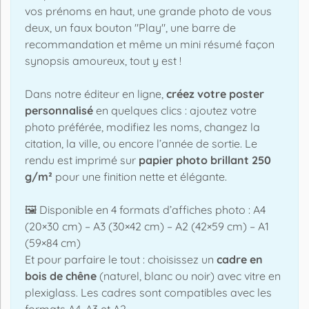
vos prénoms en haut, une grande photo de vous
deux, un faux bouton "Play", une barre de
recommandation et même un mini résumé façon
synopsis amoureux, tout y est !
Dans notre éditeur en ligne,
créez votre poster
personnalisé
en quelques clics : ajoutez votre
photo préférée, modifiez les noms, changez la
citation, la ville, ou encore l’année de sortie. Le
rendu est imprimé sur
papier photo brillant 250
g/m²
pour une finition nette et élégante.
🖼️ Disponible en 4 formats d’affiches photo : A4
(20×30 cm) – A3 (30×42 cm) – A2 (42×59 cm) – A1
(59×84 cm)
Et pour parfaire le tout : choisissez un
cadre en
bois de chêne
(naturel, blanc ou noir) avec vitre en
plexiglass. Les cadres sont compatibles avec les
formats A4, A3 et A2.