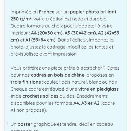
Imprimée en
France
sur un
papier photo brillant
250 g/m²
, votre création est nette et durable.
Quatre formats au choix pour s’adapter à votre
intérieur :
A4 (20×30 cm)
,
A3 (30×42 cm)
,
A2 (42×59
cm)
et
A1 (59×84 cm)
. Dans l’éditeur, importez la
photo, ajustez le cadrage, modifiez les textes et
prévisualisez avant impression.
Vous préférez une pièce prête à accrocher ? Optez
pour nos
cadres en bois de chêne
, proposés en
trois finitions
: couleur bois naturel, blanc ou noir.
Chaque cadre est équipé d’une
vitre en plexiglass
et de
crochets solides
au dos. Encadrements
disponibles pour les formats
A4, A3 et A2
(cadre
A1 non proposé).
Un
poster
graphique et tendre, idéal en cadeau
personnalisé