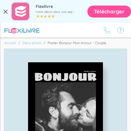
Flexilivre
Télécharger
Votre album dans une app !
Accueil
Déco photo
Poster Bonjour Mon Amour - Couple