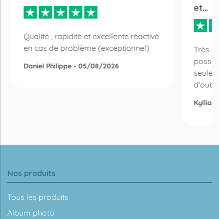
et…
Qualité , rapidité et excellente réactivé
en cas de problème (exceptionnel)
Très bo
possibi
Daniel Philippe - 05/08/2026
seulem
d'oubli 
Kyllian
Nos produits
Tous les produits
Album photo