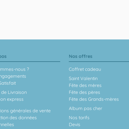
pos
Nos offres
ommes-nous ?
Coffret cadeau
ngagements
Saint Valentin
atisfait
Fête des mères
 de Livraison
Fête des pères
son express
Fête des Grands-mères
Album pas cher
ions générales de vente
ction des données
Nos tarifs
nnelles
Devis