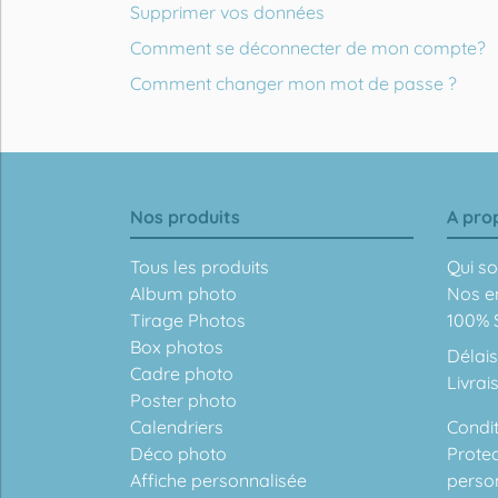
Supprimer vos données
Comment se déconnecter de mon compte?
Comment changer mon mot de passe ?
Nos produits
A pro
Tous les produits
Qui s
Album photo
Nos e
Tirage Photos
100% S
Box photos
Délais
Cadre photo
Livrai
Poster photo
Calendriers
Condit
Déco photo
Prote
Affiche personnalisée
perso