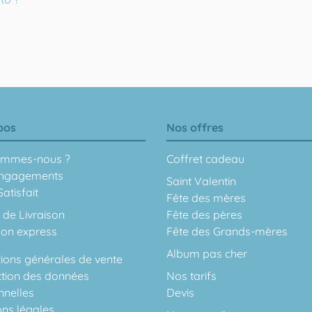
pos
Nos offres
ommes-nous ?
Coffret cadeau
ngagements
Saint Valentin
atisfait
Fête des mères
 de Livraison
Fête des pères
son express
Fête des Grands-mères
Album pas cher
ions générales de vente
ction des données
Nos tarifs
nnelles
Devis
ons légales