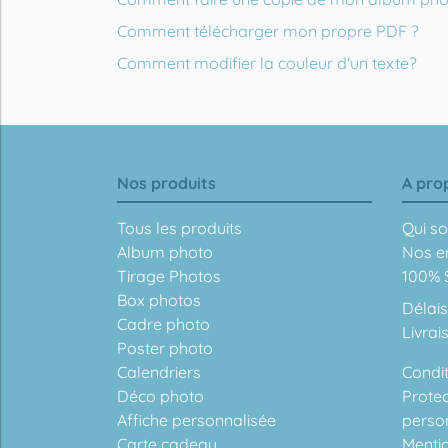
Comment télécharger mon propre PDF ?
Comment modifier la couleur d'un texte?
Nos produits
A pro
Tous les produits
Qui s
Album photo
Nos e
Tirage Photos
100% S
Box photos
Délais
Cadre photo
Livrai
Poster photo
Calendriers
Condit
Déco photo
Prote
Affiche personnalisée
perso
Carte cadeau
Menti